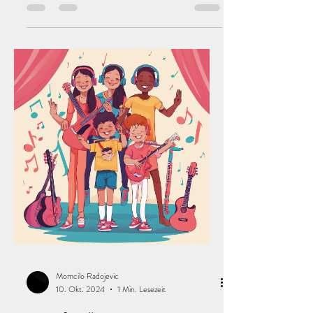
vier Säulen des pianistischen Gedächtnisses
kennen: die auditiven, visuellen, motorischen und
analytischen Gedächtnisarten – und wie diese
gemeinsam funktionieren und sich beim
Musizieren gegenseitig unterstützen.
Momcilo Radojevic
10. Okt. 2024
1 Min. Lesezeit