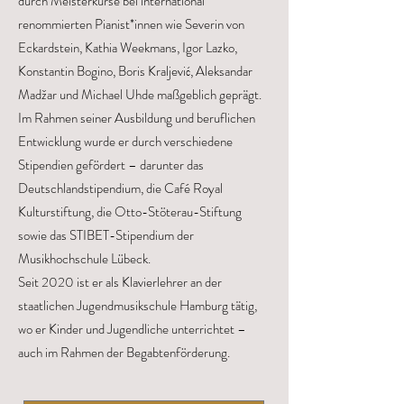
durch Meisterkurse bei international
renommierten Pianist*innen wie Severin von
Eckardstein, Kathia Weekmans, Igor Lazko,
Konstantin Bogino, Boris Kraljević, Aleksandar
Madžar und Michael Uhde maßgeblich geprägt.
Im Rahmen seiner Ausbildung und beruflichen
Entwicklung wurde er durch verschiedene
Stipendien gefördert – darunter das
Deutschlandstipendium, die Café Royal
Kulturstiftung, die Otto-Stöterau-Stiftung
sowie das STIBET-Stipendium der
Musikhochschule Lübeck.
Seit 2020 ist er als Klavierlehrer an der
staatlichen Jugendmusikschule Hamburg tätig,
wo er Kinder und Jugendliche unterrichtet –
auch im Rahmen der Begabtenförderung.