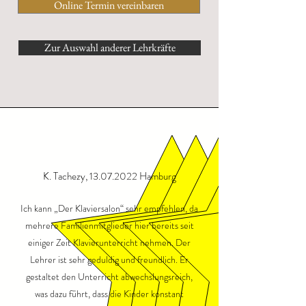
Online Termin vereinbaren
Zur Auswahl anderer Lehrkräfte
K. Tachezy,
13.07.2022
Hamburg
Ich kann „Der Klaviersalon“ sehr empfehlen, da
mehrere Familienmitglieder hier bereits seit
einiger Zeit Klavierunterricht nehmen. Der
Lehrer ist sehr geduldig und freundlich. Er
gestaltet den Unterricht abwechslungsreich,
was dazu führt, dass die Kinder konstant