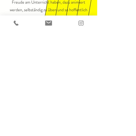
Freude am Unterricht haben, dazu animiert
werden, selbständig zu üben und so hoffentlich
auch langfristig ihre Freude am Klavierspiel
aufrecht erhalten werden. Vielen Dank!
A. Schilling-Vacaflor,
10.12.2022
Hamburg
Wir sind mit dem Klaviersalon echt happy! Unser
Sohn lernt schon seit Jahren bei Momcilo und
unsere Tochter hat vor kurzem auch begonnen
und der Unterricht macht ihnen viel Spaß. Die
Stunden sind abwechslungsreich, professionell,
motivierend und wertschätzend.