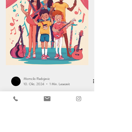
Momcilo Radojevic
10. Okt. 2024
1 Min. Lesezeit
Wie oft sollte man
Klavierunterricht nehmen?
Wie oft sollte man Klavierunterricht nehmen?
Zunächst stellt sich die Frage: Was sind Ihre Ziele
und was sind die Ziele Ihres Kindes? Wenn der